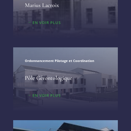
Marius Lacroix
EN VOIR PLUS
Ordonnancement Pilotage et Coordination
Pôle Gérontologique
EN VOIR PLUS