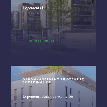
Logements Lille
VOIR LE PROJET
ORDONNANCEMENT PILOTAGE ET
COORDINATION
Logements Aulnoye-Aymeries